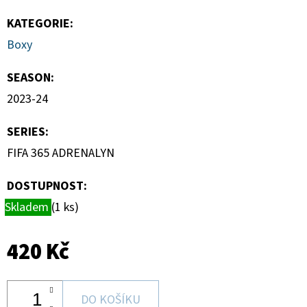
CARD
CASE
KATEGORIE
:
35PT
Boxy
55
Kč
SEASON
:
2023-24
SERIES
:
FIFA 365 ADRENALYN
DOSTUPNOST:
Skladem
(1 ks)
420 Kč
DO KOŠÍKU