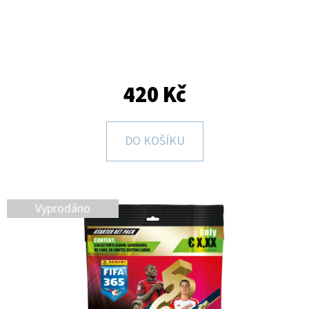
E
T
E
N
420 Kč
A
J
Í
DO KOŠÍKU
T
?
Vyprodáno
HLEDAT