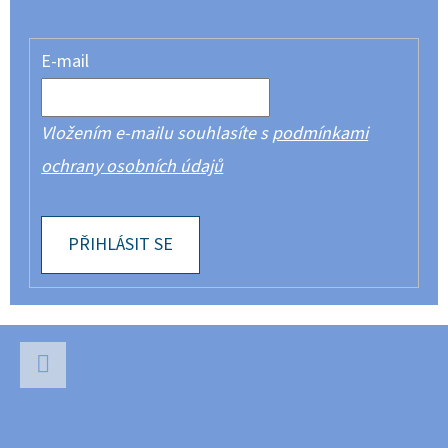
E-mail
Vložením e-mailu souhlasíte s
podmínkami
ochrany osobních údajů
PŘIHLÁSIT SE
Z
Á
P
Facebook
A