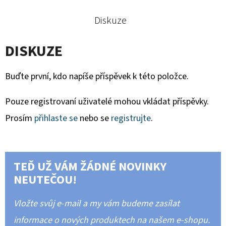
Diskuze
DISKUZE
Buďte první, kdo napíše příspěvek k této položce.
Pouze registrovaní uživatelé mohou vkládat příspěvky.
Prosím
přihlaste se
nebo se
registrujte
.
TEĎ UŽ VÁM ŽÁDNÉ NOVINKY
NEUTEČOU!
Vložte svůj e-mail a my vám budeme zasílat
informace o nových produktech na našem e-shopu.