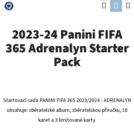
K
Hledat
Náku
Přejít
O
Zpět
Zpět
na
koší
Š
obsah
2023-24 Panini FIFA
Í
C
K
365 Adrenalyn Starter
O
P
Pack
O
T
Ř
E
Startovací sada PANINI FIFA 365 2023/2024 - ADRENALYN
B
obsahuje: sběratelské album, sběratelskou příručku, 18
U
karet a 3 limitované karty.
J