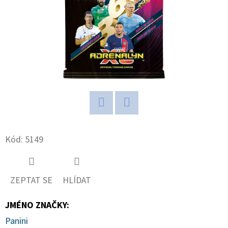
D
O
P
O
R
U
Č
U
Twitter
Facebook
J
Kód:
5149
E
M
E
ZEPTAT SE
HLÍDAT
JMÉNO ZNAČKY
:
ULTIMATE
GUARD
Panini
MAGNETIC