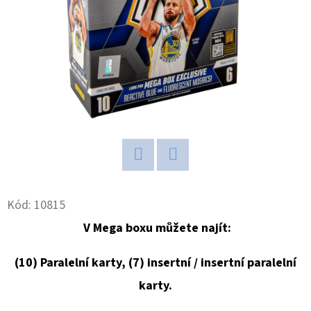
D
O
P
O
R
U
Č
U
J
Twitter
Facebook
E
Kód:
10815
M
E
V Mega boxu můžete najít:
(10)
Paralelní karty,
(7)
insertní / insertní paralelní
ULTRA
karty.
PRO
PLATINUM