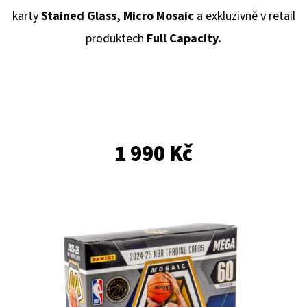
E
karty
Stained Glass, Micro Mosaic
a exkluzivně v retail
T
produktech
Full Capacity.
E
N
A
J
Í
1 990 Kč
T
?
HLEDAT