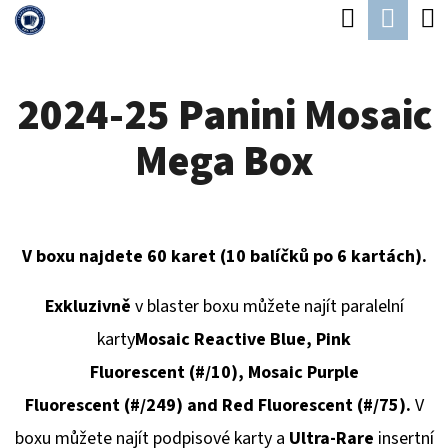
K
Hledat
Náku
Přejít
O
Zpět
Zpět
na
koší
Š
obsah
2024-25 Panini Mosaic
Í
C
K
Mega Box
O
P
O
T
V boxu najdete 60 karet (10 balíčků po 6 kartách).
Ř
Exkluzivně
v blaster boxu můžete najít paralelní
E
karty
Mosaic Reactive Blue,
Pink
B
Fluorescent
(#/10),
Mosaic Purple
U
Fluorescent
(#/249) and
Red Fluorescent
(#/75)
.
V
J
boxu můžete najít podpisové karty a
Ultra-Rare
insertní