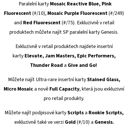
-
Paralelní karty
Mosaic Reactive Blue,
Pink
1
KS
Fluorescent
(#/10),
Mosaic Purple Fluorescent
(#/249)
7
and
Red Fluorescent
(#/75).
Exkluzivně v retail
Kč
produktech můžete najít SP paralelní karty Genesis.
Exkluzivně v retail produktech najdete insertní
karty
Elevate, Jam Masters, Epic Performers,
Thunder Road
a
Give and Go!
Můžete najít Ultra-rare insertní karty
Stained Glass,
Micro Mosaic
a nově
Full Capacity
, která jsou exkluzivní
pro retail produkty.
Můžete najít podpisové karty
Scripts
a
Rookie Scripts,
exkluzivně také ve verzi
Gold
(#/10) a
Genesis.