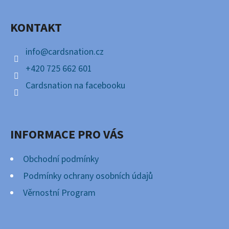
A
KONTAKT
T
Í
info
@
cardsnation.cz
+420 725 662 601
Cardsnation na facebooku
INFORMACE PRO VÁS
Obchodní podmínky
Podmínky ochrany osobních údajů
Věrnostní Program