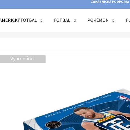
ZÁKAZNICKÁ PODPORA:
AMERICKÝ FOTBAL
FOTBAL
POKÉMON
F
O POTŘEBUJETE NAJÍT?
Vyprodáno
HLEDAT
DOPORUČUJEME