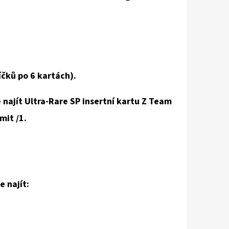
íčků po 6 kartách).
najít Ultra-Rare SP insertní kartu Z Team
imit /1.
 najít: