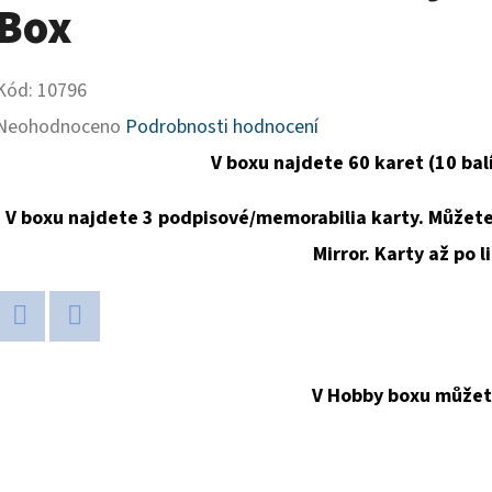
Box
Kód:
10796
Průměrné
Neohodnoceno
Podrobnosti hodnocení
hodnocení
V boxu najdete 60 karet (10 bal
produktu
V boxu najdete 3 podpisové/memorabilia karty. Můžete 
je
Mirror. Karty až po l
0,0
z
5
Twitter
Facebook
hvězdiček.
V Hobby boxu můžete