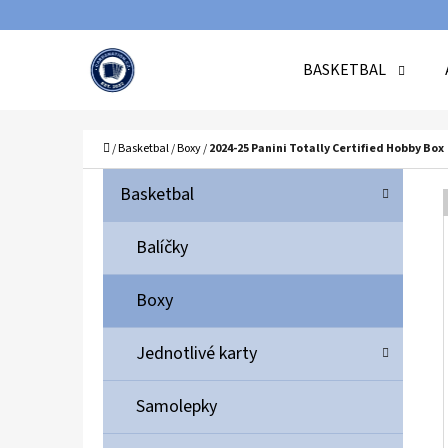
K
Přejít
O
Zpět
Zpět
na
BASKETBAL
Š
do
do
obsah
Í
obchodu
obchodu
C
K
Domů
/
Basketbal
/
Boxy
/
2024-25 Panini Totally Certified Hobby Box
P
K
Přeskočit
Basketbal
A
O
kategorie
T
S
Balíčky
E
T
G
Boxy
O
R
R
A
Jednotlivé karty
I
N
E
N
Samolepky