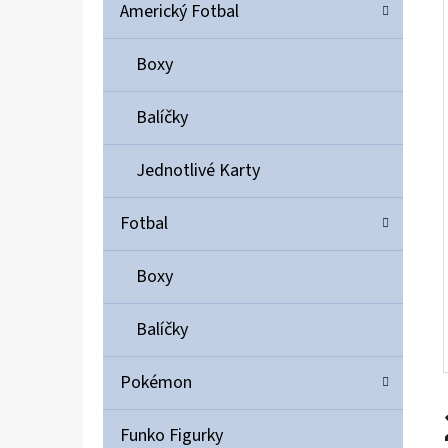
Í
Americký Fotbal
P
A
Boxy
ULTIMATE GUARD MAGNETIC CARD CASE 35PT
N
55 Kč
Balíčky
E
L
Jednotlivé Karty
Fotbal
Boxy
Balíčky
Pokémon
Funko Figurky