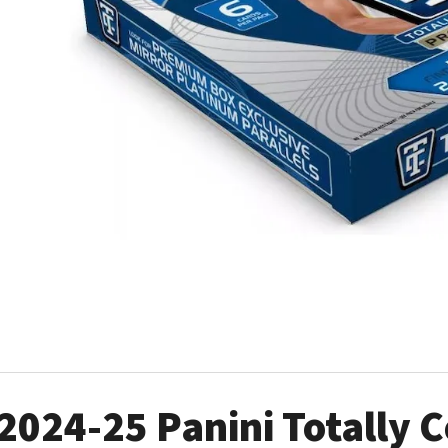
ULTRA PRO PLATINUM - 1 KS
POKÉMON TCG: ME0
BOOSTER BUNDLE
7 Kč
990 Kč
2024-25 Panini Totally 