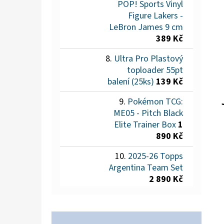
POP! Sports Vinyl
Figure Lakers -
LeBron James 9 cm
389 Kč
Ultra Pro Plastový
toploader 55pt
balení (25ks)
139 Kč
Pokémon TCG:
ME05 - Pitch Black
Elite Trainer Box
1
890 Kč
2025-26 Topps
Argentina Team Set
2 890 Kč