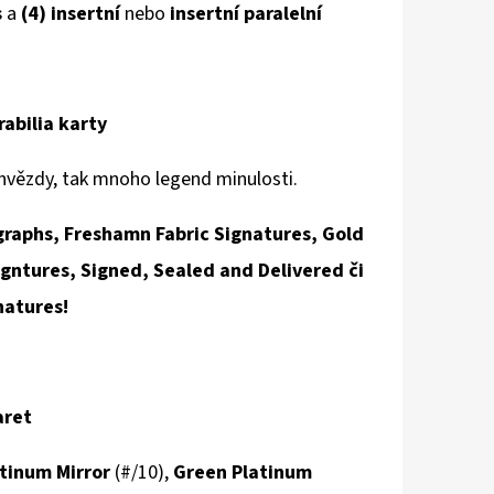
s
a
(4)
i
nsertní
nebo
insertní paralelní
abilia karty
hvězdy, tak mnoho legend minulosti.
raphs, Freshamn Fabric Signatures, Gold
gntures, Signed, Sealed and Delivered či
natures!
aret
atinum Mirror
(#/10),
Green Platinum