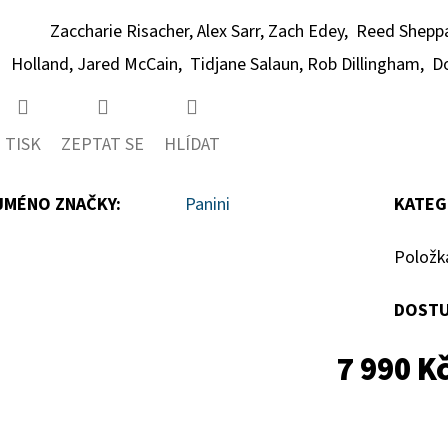
Zaccharie Risacher,
Alex Sarr,
Zach Edey,
Reed Shepp
Holland,
Jared McCain,
Tidjane Salaun,
Rob Dillingham,
Do
TISK
ZEPTAT SE
HLÍDAT
JMÉNO ZNAČKY
:
Panini
KATEG
Položk
DOSTU
7 990 K