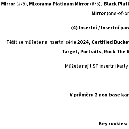
Mirror
(#/5),
Mixorama Platinum Mirror
(#/5),
Black Plat
Mirror
(one-of-o
(4)
Insertní / Insertní par
Těšit se můžete na insertní série
2024, Certified Bucke
Target, Portraits, Rock The 
Můžete najít SP insertní karty
V průměru 2 non-base kart
Key rookies: