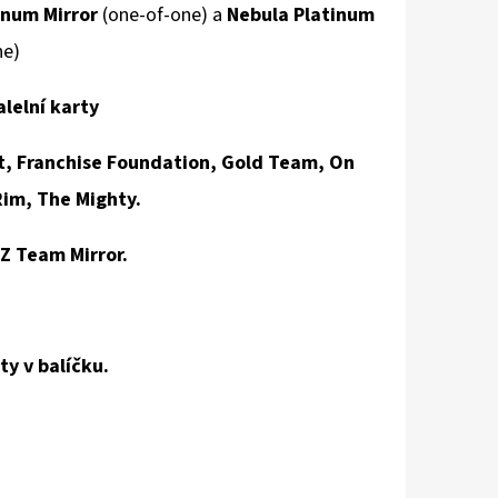
inum Mirror
(one-of-one) a
Nebula Platinum
ne)
alelní karty
t, Franchise Foundation, Gold Team, On
Rim, The Mighty
.
Z Team Mirror.
y v balíčku.