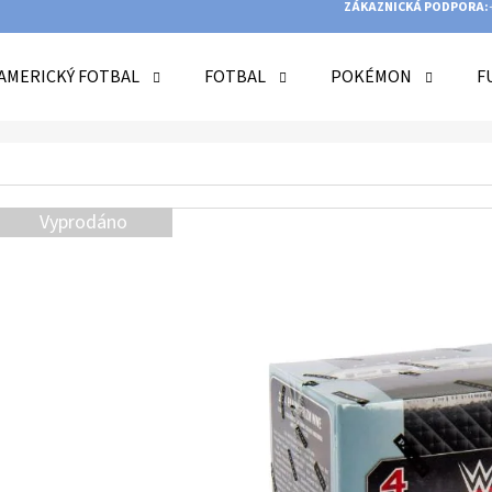
ZÁKAZNICKÁ PODPORA:
AMERICKÝ FOTBAL
FOTBAL
POKÉMON
F
O POTŘEBUJETE NAJÍT?
Vyprodáno
HLEDAT
DOPORUČUJEME