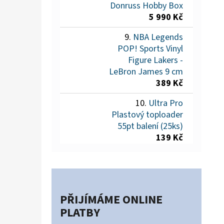
Donruss Hobby Box
5 990 Kč
NBA Legends
POP! Sports Vinyl
Figure Lakers -
LeBron James 9 cm
389 Kč
Ultra Pro
Plastový toploader
55pt balení (25ks)
139 Kč
PŘIJÍMÁME ONLINE
PLATBY