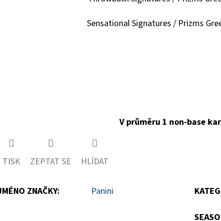
Sensational Signatures / Prizms Gree
V průměru 1 non-base kart
TISK
ZEPTAT SE
HLÍDAT
JMÉNO ZNAČKY
:
Panini
KATEG
SEASO