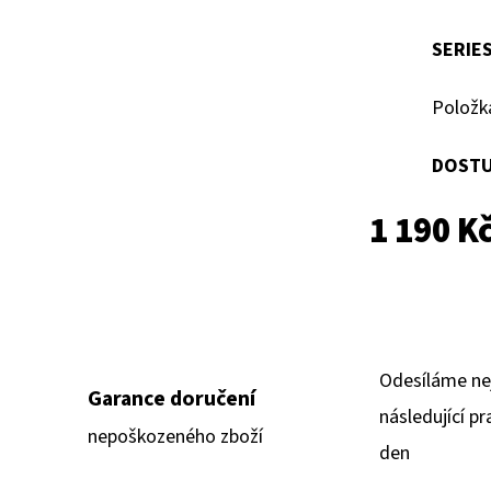
SERIE
Položk
DOSTU
1 190 K
Odesíláme ne
Garance doručení
následující pr
nepoškozeného zboží
den