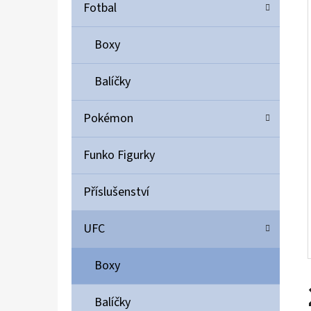
Í
Fotbal
P
A
Boxy
ULTIMATE GUARD MAGNETIC CARD CASE 35PT
N
55 Kč
Balíčky
E
L
Pokémon
Funko Figurky
Příslušenství
UFC
Boxy
Balíčky