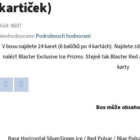
kartiček)
Kód:
8607
Průměrné
Neohodnoceno
Podrobnosti hodnocení
hodnocení
V boxu najdete 24 karet (6 balíčků po 4 kartách). Najdete z
produktu
nalézt Blaster Exclusive Ice Prizms. Stejně tak Blaster Red
je
karty
0,0
z
Twitter
Facebook
5
Box může obsaho
hvězdiček.
Base Horizontal Silver/Green Ice / Red Pulsar / Blue Pulsar