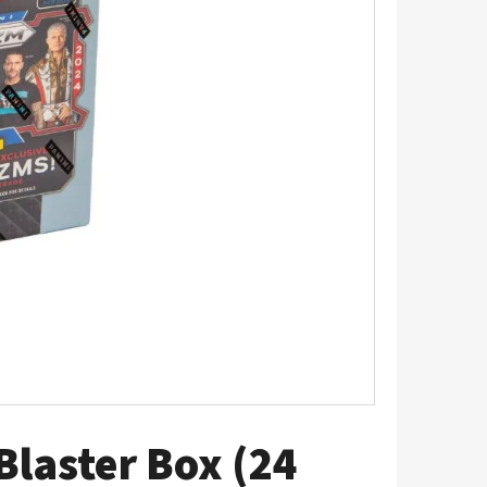
UM - 1 KS
laster Box (24