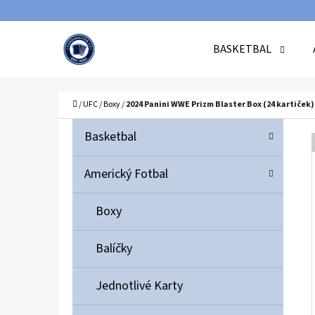
K
Přejít
O
Zpět
Zpět
na
BASKETBAL
Š
do
do
obsah
Í
obchodu
obchodu
C
K
Domů
/
UFC
/
Boxy
/
2024 Panini WWE Prizm Blaster Box (24 kartiček)
P
K
Přeskočit
Basketbal
A
O
kategorie
T
S
Americký Fotbal
E
T
G
Boxy
O
R
R
A
Balíčky
I
N
E
N
Jednotlivé Karty