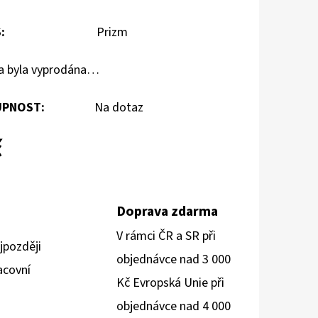
S
:
Prizm
a byla vyprodána…
PNOST:
Na dotaz
č
Doprava zdarma
V rámci ČR a SR při
jpozději
objednávce nad 3 000
acovní
Kč Evropská Unie při
objednávce nad 4 000