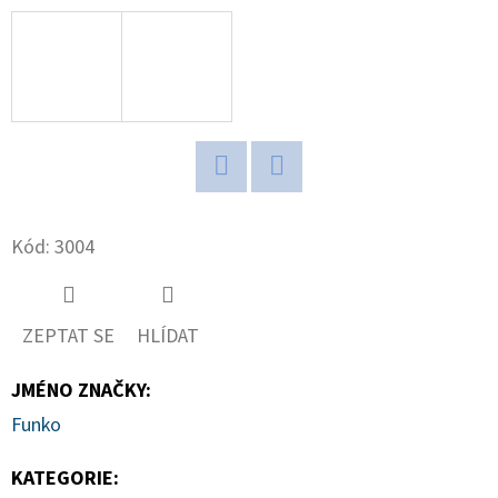
D
O
P
O
R
U
Twitter
Facebook
Č
Kód:
3004
U
J
E
M
ZEPTAT SE
HLÍDAT
E
JMÉNO ZNAČKY
:
Funko
2025-
26
KATEGORIE
:
PANINI