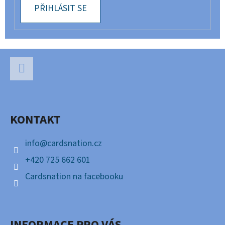
PŘIHLÁSIT SE
Z
Á
P
Facebook
A
KONTAKT
T
Í
info
@
cardsnation.cz
+420 725 662 601
Cardsnation na facebooku
INFORMACE PRO VÁS