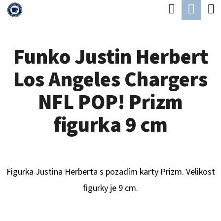
K
Hledat
Náku
Přejít
O
Zpět
Zpět
na
koší
Š
obsah
Funko Justin Herbert
Í
C
K
Los Angeles Chargers
O
P
NFL POP! Prizm
O
figurka 9 cm
T
Ř
E
Figurka Justina Herberta s pozadím karty Prizm. Velikost
B
figurky je 9 cm.
U
J