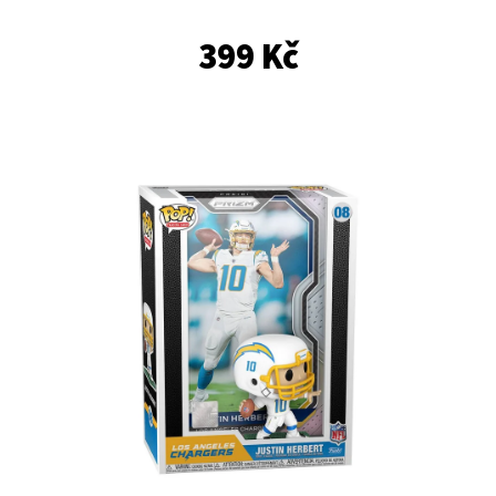
E
T
399 Kč
E
N
A
J
Í
T
?
HLEDAT