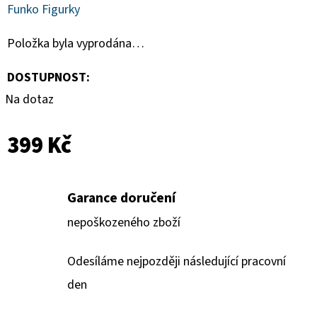
DONRUSS
Funko Figurky
HOBBY
BOX
Položka byla vyprodána…
5
990
DOSTUPNOST:
Kč
Na dotaz
399 Kč
Garance doručení
nepoškozeného zboží
Odesíláme nejpozději následující pracovní
den