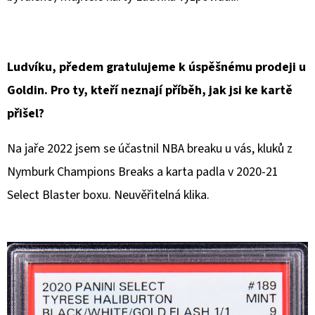
E
T
E
Ludvíku, předem gratulujeme k úspěšnému prodeji u
N
Goldin. Pro ty, kteří neznají příběh, jak jsi ke kartě
A
přišel?
J
Í
Na jaře 2022 jsem se účastnil NBA breaku u vás, kluků z
T
Nymburk Champions Breaks a karta padla v 2020-21
?
Select Blaster boxu. Neuvěřitelná klika.
HLEDAT