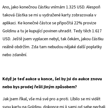
Ano, jako konečnou částku vnímám 1.325 USD. Alespoň
taková částka se mi u vydražené karty zobrazovala v
aplikaci. Ke konečné částce se připočítá 22% provize
Goldinu a tu je kupující povinen uhradit. Tedy těch 1.617
USD. Ještě jsem vyplacen nebyl, tak čekám, jakou částku
reálně obdržím. Zda tam nebudou nějaké další poplatky
nebo zdanění.
Když je teď aukce u konce, šel by jsi do aukce znovu
nebo bys prodej řešil jiným způsobem?
Jak jsem říkal, vše má své pro a proti. Líbilo se mi vidět
svou kartu na Goldinu, dokonce mi ji sami od sebe nechali