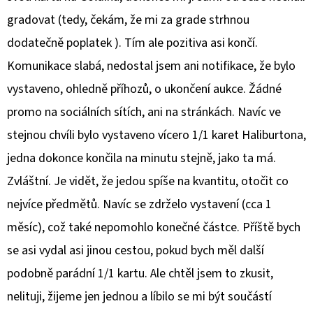
gradovat (tedy, čekám, že mi za grade strhnou
dodatečně poplatek ). Tím ale pozitiva asi končí.
Komunikace slabá, nedostal jsem ani notifikace, že bylo
vystaveno, ohledně příhozů, o ukončení aukce. Žádné
promo na sociálních sítích, ani na stránkách. Navíc ve
stejnou chvíli bylo vystaveno vícero 1/1 karet Haliburtona,
jedna dokonce končila na minutu stejně, jako ta má.
Zvláštní. Je vidět, že jedou spíše na kvantitu, otočit co
nejvíce předmětů. Navíc se zdrželo vystavení (cca 1
měsíc), což také nepomohlo konečné částce. Příště bych
se asi vydal asi jinou cestou, pokud bych měl další
podobně parádní 1/1 kartu. Ale chtěl jsem to zkusit,
nelituji, žijeme jen jednou a líbilo se mi být součástí