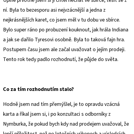
Úplně prvotně jsem si ji chtěl nechat ve sbírce, těšit se z
ní. Byla to bezesporu asi nejvzácnější a jedna z
nejkrásnějších karet, co jsem měl v tu dobu ve sbírce.
Bylo super ráno po probuzení kouknout, jak hrála Indiana
a jak se dařilo Tyresovi osobně. Byla to taková fajn hra.
Postupem času jsem ale začal uvažovat o jejím prodeji.
Tento rok tedy padlo rozhodnutí, že půjde do světa.
Co za tím rozhodnutím stalo?
Hodně jsem nad tím přemýšlel, je to opravdu vzácná
karta a říkal jsem si, i po konzultaci s odborníky z
Nymburka, že pokud bych kdy nad prodejem uvažoval, že
lepší příležitost, než po letošních výkonech a výsledcích