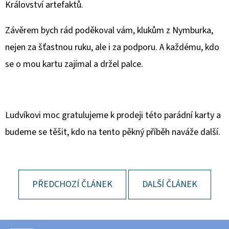
Království artefaktů.
Závěrem bych rád poděkoval vám, klukům z Nymburka,
nejen za šťastnou ruku, ale i za podporu. A každému, kdo
se o mou kartu zajímal a držel palce.
Ludvíkovi moc gratulujeme k prodeji této parádní karty a
budeme se těšit, kdo na tento pěkný příběh naváže další.
PŘEDCHOZÍ ČLÁNEK
DALŠÍ ČLÁNEK
Z