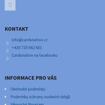
Á
P
Facebook
A
KONTAKT
T
Í
info
@
cardsnation.cz
+420 725 662 601
Cardsnation na facebooku
INFORMACE PRO VÁS
Obchodní podmínky
Podmínky ochrany osobních údajů
Věrnostní Program