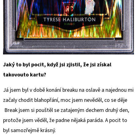
SPORTS
VINYL
FIGURE
LAKERS
-
LEBRON
JAMES
9
CM
389
Kč
Jaký to byl pocit, když jsi zjistil, že jsi získal
takovouto kartu?
Já jsem byl v době konání breaku na oslavě a najednou mi
začaly chodit blahopřání, moc jsem nevěděl, co se děje
Break jsem si pouštěl se zatajeným dechem druhý den,
protože jsem věděl, že padne nějaká paráda. A pocit to
byl samozřejmě krásný.