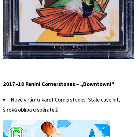
CARD
CASE
35PT
55
Kč
2017–18 Panini Cornerstones – „Downtown!“
Nově v rámci karet Cornerstones. Stále case hit,
široká obliba u sběratelů.