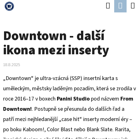
K
Hledat
Náku
Přejít
O
Zpět
Zpět
na
koší
Š
obsah
Downtown - další
Í
C
K
ikona mezi inserty
O
P
18.8.2025
O
T
„Downtown“ je ultra-vzácná (SSP) insertní karta s
Ř
uměleckým, městsky laděným pozadím, která se zrodila v
E
roce 2016–17 v boxech
Panini Studio
pod názvem
From
B
Downtown!
. Postupně se přesunula do dalších řad a
U
patří mezi nejhledanější „case hit“ inserty moderní éry –
J
po boku Kaboom!, Color Blast nebo Blank Slate. Rarita,