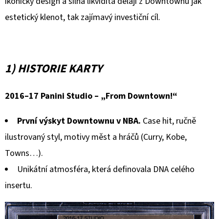
E
ikonický design a silná likvidita dělají z Downtownu jak
T
estetický klenot, tak zajímavý investiční cíl.
E
N
A
1) HISTORIE KARTY
J
2016–17 Panini Studio – „From Downtown!“
Í
T
První výskyt Downtownu v NBA.
Case hit, ručně
?
ilustrovaný styl, motivy měst a hráčů (Curry, Kobe,
Towns…).
Unikátní atmosféra, která definovala DNA celého
insertu.
HLEDAT