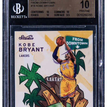
D
O
P
O
R
U
Č
U
J
E
M
E
ULTIMATE
GUARD
MAGNETIC