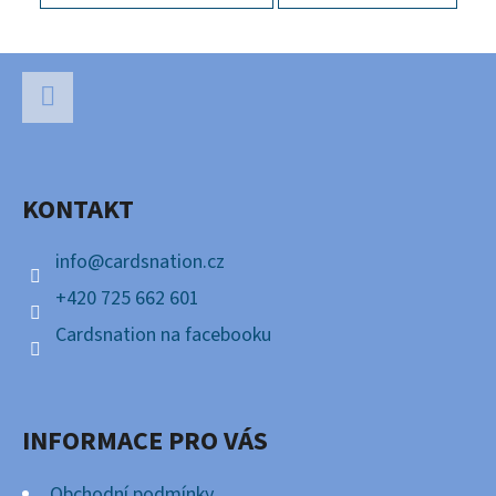
Z
Á
P
Facebook
A
KONTAKT
T
Í
info
@
cardsnation.cz
+420 725 662 601
Cardsnation na facebooku
INFORMACE PRO VÁS
Obchodní podmínky