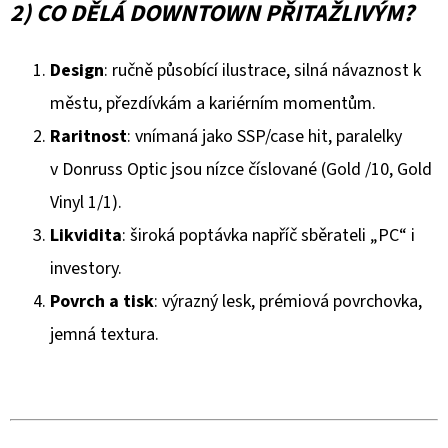
2) CO DĚLÁ DOWNTOWN PŘITAŽLIVÝM?
Design
: ručně působící ilustrace, silná návaznost k
městu, přezdívkám a kariérním momentům.
Raritnost
: vnímaná jako SSP/case hit, paralelky
v Donruss Optic jsou nízce číslované (Gold /10, Gold
Vinyl 1/1).
Likvidita
: široká poptávka napříč sběrateli „PC“ i
investory.
Povrch a tisk
: výrazný lesk, prémiová povrchovka,
jemná textura.