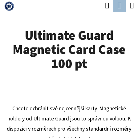
K
Hledat
Náku
Přejít
O
Zpět
Zpět
na
koší
Š
obsah
Ultimate Guard
Í
C
K
Magnetic Card Case
O
P
100 pt
O
T
Ř
E
B
Chcete ochránit své nejcennější karty. Magnetické
U
holdery od Ultimate Guard jsou to správnou volbou. K
J
dispozici v rozměrech pro všechny standardní rozměry