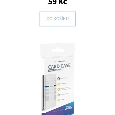
59 Kč
D
O
DO KOŠÍKU
P
O
R
U
Č
U
J
E
M
E
2024-
25
PANINI