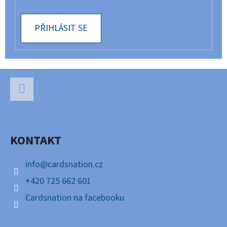
PŘIHLÁSIT SE
Z
Á
P
Facebook
A
KONTAKT
T
Í
info
@
cardsnation.cz
+420 725 662 601
Cardsnation na facebooku