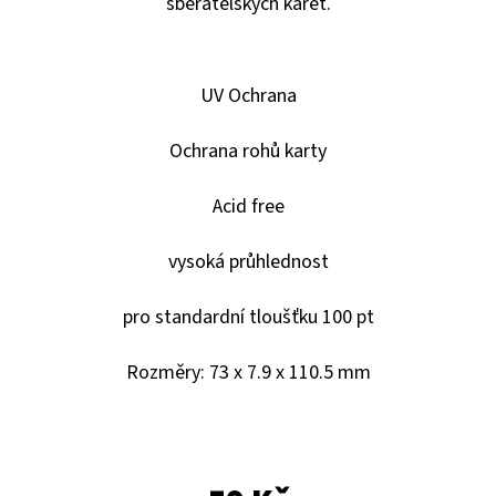
E
sběratelských karet.
T
E
UV Ochrana
N
A
Ochrana rohů karty
J
Acid free
Í
T
vysoká průhlednost
?
pro standardní tloušťku 100 pt
Rozměry: 73 x 7.9 x 110.5 mm
HLEDAT