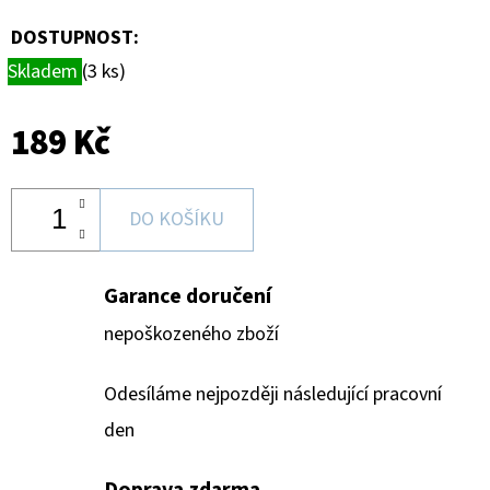
-
PITCH
DOSTUPNOST:
BLACK
ELITE
Skladem
(3 ks)
TRAINER
BOX
189 Kč
1
890
Kč
DO KOŠÍKU
Garance doručení
nepoškozeného zboží
Odesíláme nejpozději následující pracovní
den
Doprava zdarma