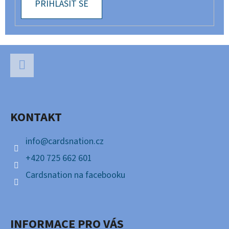
PŘIHLÁSIT SE
Z
Á
P
Facebook
A
KONTAKT
T
Í
info
@
cardsnation.cz
+420 725 662 601
Cardsnation na facebooku
INFORMACE PRO VÁS