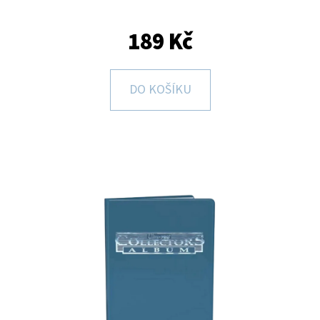
E
T
189 Kč
E
N
DO KOŠÍKU
A
J
Í
T
?
HLEDAT