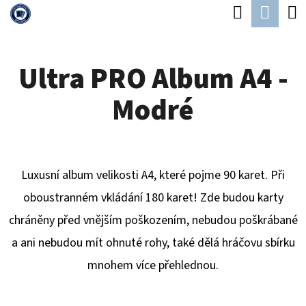
K
Hledat
Náku
Přejít
O
Zpět
Zpět
na
koší
Š
obsah
Ultra PRO Album A4 -
Í
C
K
Modré
O
P
O
T
Luxusní album velikosti A4, které pojme 90 karet. Při
Ř
oboustranném vkládání 180 karet! Zde budou karty
E
chráněny před vnějším poškozením, nebudou poškrábané
B
a ani nebudou mít ohnuté rohy, také dělá hráčovu sbírku
U
mnohem více přehlednou.
J