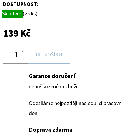
-
DOSTUPNOST:
1
KS
Skladem
(>5 ks)
7
Kč
139 Kč
DO KOŠÍKU
Garance doručení
nepoškozeného zboží
Odesíláme nejpozději následující pracovní
den
Doprava zdarma