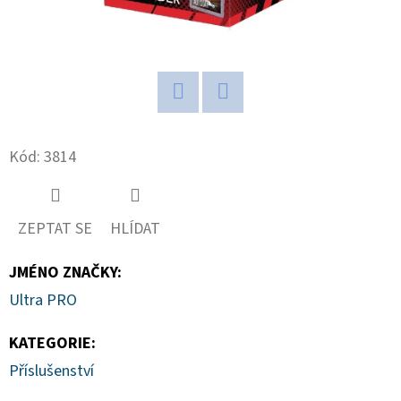
D
O
P
O
Twitter
Facebook
R
U
Kód:
3814
Č
U
J
ZEPTAT SE
HLÍDAT
E
M
JMÉNO ZNAČKY
:
E
Ultra PRO
KATEGORIE
:
ULTRA
Příslušenství
PRO
PLATINUM