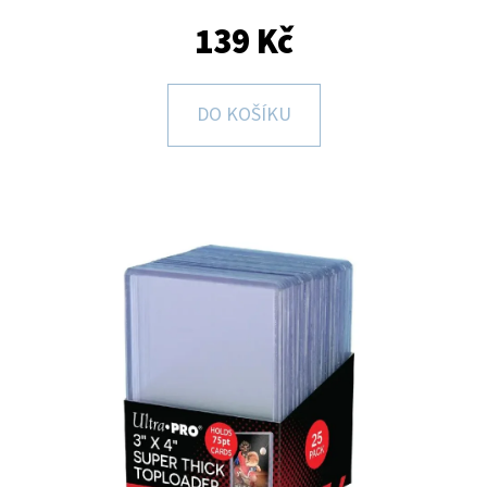
E
139 Kč
T
E
N
DO KOŠÍKU
A
J
Í
T
?
HLEDAT