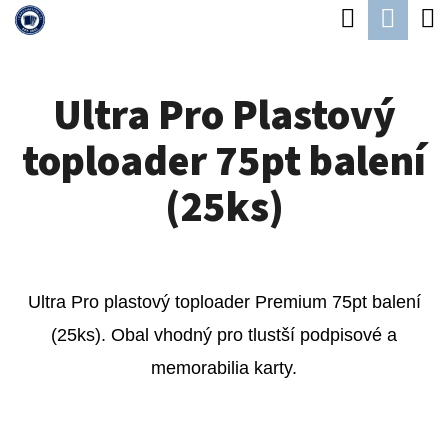
K
Hledat
Náku
Přejít
O
Zpět
Zpět
na
koší
Š
obsah
Ultra Pro Plastový
Í
C
K
toploader 75pt balení
O
P
(25ks)
O
T
Ř
Ultra Pro plastový toploader Premium 75pt balení
E
(25ks). Obal vhodný pro tlustší podpisové a
B
memorabilia karty.
U
J