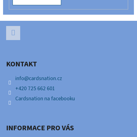
Z
Á
P
Facebook
A
KONTAKT
T
Í
info
@
cardsnation.cz
+420 725 662 601
Cardsnation na facebooku
INFORMACE PRO VÁS