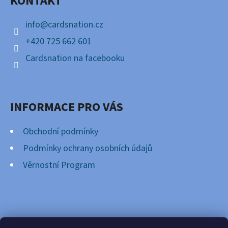
KONTAKT
T
Í
info
@
cardsnation.cz
+420 725 662 601
Cardsnation na facebooku
INFORMACE PRO VÁS
Obchodní podmínky
Podmínky ochrany osobních údajů
Věrnostní Program
FACEBOOK