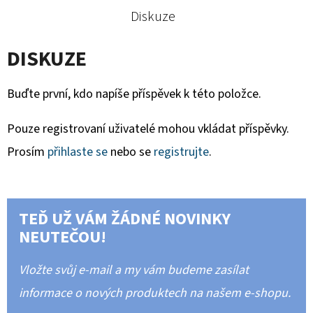
Diskuze
DISKUZE
Buďte první, kdo napíše příspěvek k této položce.
Pouze registrovaní uživatelé mohou vkládat příspěvky.
Prosím
přihlaste se
nebo se
registrujte
.
TEĎ UŽ VÁM ŽÁDNÉ NOVINKY
NEUTEČOU!
Vložte svůj e-mail a my vám budeme zasílat
informace o nových produktech na našem e-shopu.