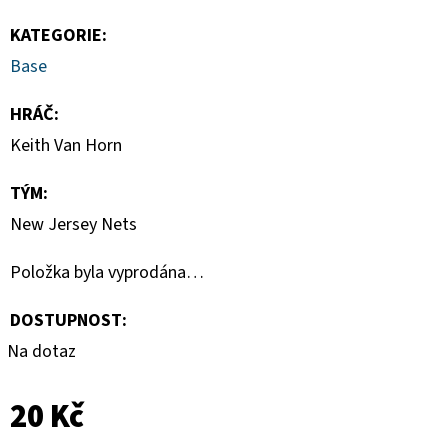
-
1
KATEGORIE
:
KS
Base
7
Kč
HRÁČ
:
Keith Van Horn
TÝM
:
New Jersey Nets
Položka byla vyprodána…
DOSTUPNOST:
Na dotaz
20 Kč