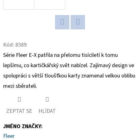
D
O
P
Twitter
Facebook
O
Kód:
8589
R
U
Série Fleer E-X patřila na přelomu tisíciletí k tomu
Č
lepšímu, co kartičkářský svět nabízel. Zajímavý design ve
U
spolupráci s větší tloušťkou karty znamenal velkou oblibu
J
E
mezi sběrateli.
M
E
ZEPTAT SE
HLÍDAT
JMÉNO ZNAČKY
:
ULTRA
PRO
Fleer
PLATINUM