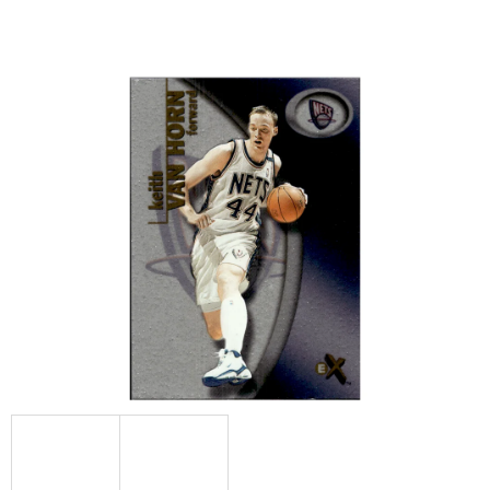
E
T
E
N
A
J
Í
T
?
HLEDAT