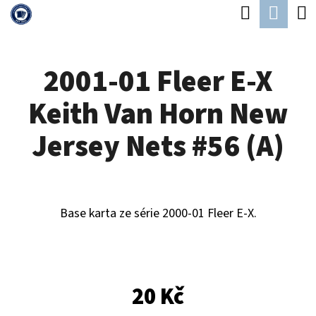
K
Hledat
Náku
Přejít
O
Zpět
Zpět
na
koší
Š
obsah
2001-01 Fleer E-X
Í
C
K
Keith Van Horn New
O
P
Jersey Nets #56 (A)
O
T
Ř
Base karta ze série 2000-01 Fleer E-X.
E
B
U
20 Kč
J