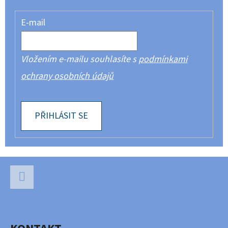
E-mail
Vložením e-mailu souhlasíte s
podmínkami
ochrany osobních údajů
PŘIHLÁSIT SE
Z
Á
P
Facebook
A