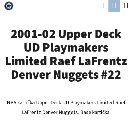
K
Hledat
Náku
Přejít
O
Zpět
Zpět
na
koší
Š
obsah
2001-02 Upper Deck
Í
C
K
UD Playmakers
O
P
Limited Raef LaFrentz
O
Denver Nuggets #22
T
Ř
E
NBA kartička Upper Deck UD Playmakers Limited Raef
B
LaFrentz Denver Nuggets. Base kartička.
U
J