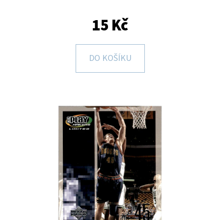
E
T
15 Kč
E
N
DO KOŠÍKU
A
J
Í
T
?
HLEDAT