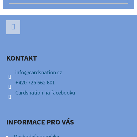
Z
Á
P
Facebook
A
KONTAKT
T
Í
info
@
cardsnation.cz
+420 725 662 601
Cardsnation na facebooku
INFORMACE PRO VÁS
Obchodní podmínky