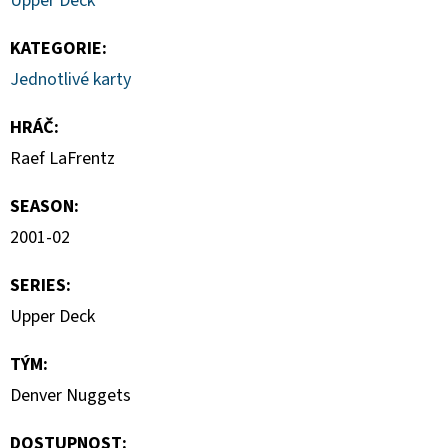
Upper Deck
TOPLOADER
55PT
BALENÍ
KATEGORIE
:
(25KS)
Jednotlivé karty
139
Kč
HRÁČ
:
Raef LaFrentz
SEASON
:
2001-02
SERIES
:
Upper Deck
TÝM
:
Denver Nuggets
DOSTUPNOST: