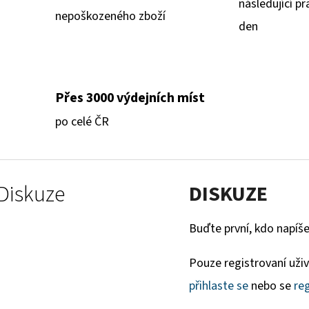
následující pr
nepoškozeného zboží
den
Přes 3000 výdejních míst
po celé ČR
Diskuze
DISKUZE
Buďte první, kdo napíše
Pouze registrovaní uži
přihlaste se
nebo se
reg