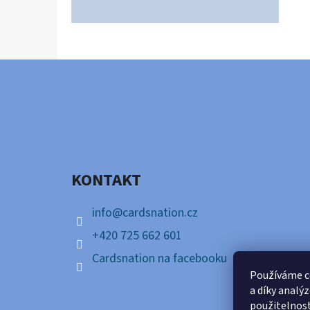
Z
Á
P
A
KONTAKT
T
Í
info
@
cardsnation.cz
+420 725 662 601
Cardsnation na facebooku
Používáme c
a díky analý
použitelnos