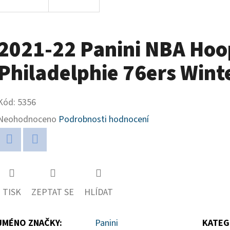
2021-22 Panini NBA Hoo
Philadelphie 76ers Wint
Kód:
5356
Průměrné
Neohodnoceno
Podrobnosti hodnocení
hodnocení
produktu
Twitter
Facebook
je
0,0
TISK
ZEPTAT SE
HLÍDAT
z
5
JMÉNO ZNAČKY
:
Panini
KATEG