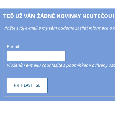
TEĎ UŽ VÁM ŽÁDNÉ NOVINKY NEUTEČOU!
Vložte svůj e-mail a my vám budeme zasílat informace o
E-mail
Vložením e-mailu souhlasíte s
podmínkami ochrany oso
PŘIHLÁSIT SE