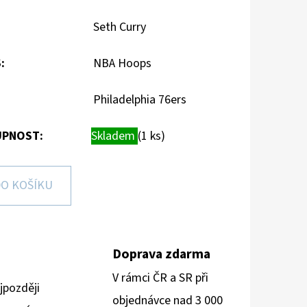
Seth Curry
S
:
NBA Hoops
Philadelphia 76ers
PNOST:
Skladem
(1 ks)
O KOŠÍKU
Doprava zdarma
V rámci ČR a SR při
jpozději
objednávce nad 3 000