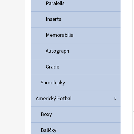
Í
Paralells
P
A
Inserts
ULTIMATE GUARD MAGNETIC CARD CASE 35PT
N
55 Kč
Memorabilia
E
L
Autograph
Grade
Samolepky
Americký Fotbal
Boxy
Balíčky