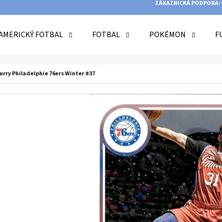
ZÁKAZNICKÁ PODPORA:
AMERICKÝ FOTBAL
FOTBAL
POKÉMON
F
O POTŘEBUJETE NAJÍT?
urry Philadelphie 76ers Winter #37
HLEDAT
DOPORUČUJEME