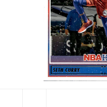
ULTRA PRO PLATINUM - 1 KS
POKÉMON TCG: ME0
BOOSTER BUNDLE
7 Kč
990 Kč