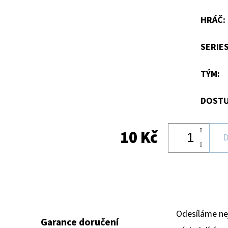
hvězdiček.
HRÁČ
:
SERIE
TÝM
:
DOSTU
10 Kč
D
Odesíláme ne
Garance doručení