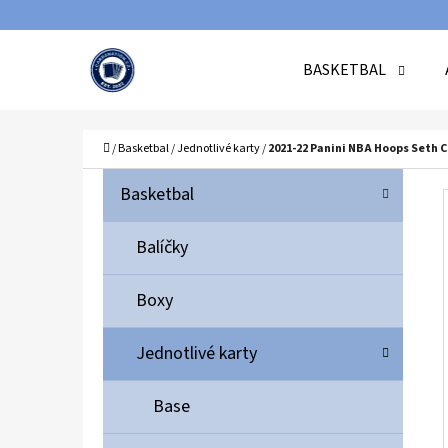
K
Přejít
O
Zpět
Zpět
na
BASKETBAL
Š
do
do
obsah
Í
obchodu
obchodu
C
K
Domů
/
Basketbal
/
Jednotlivé karty
/
2021-22 Panini NBA Hoops Seth C
P
K
Přeskočit
Basketbal
A
O
kategorie
T
S
Balíčky
E
T
G
Boxy
O
R
R
A
Jednotlivé karty
I
N
E
N
Base