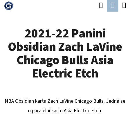
K
Hledat
Náku
Přejít
O
Zpět
Zpět
na
koší
Š
obsah
2021-22 Panini
Í
C
K
Obsidian Zach LaVine
O
P
Chicago Bulls Asia
O
Electric Etch
T
Ř
E
NBA Obsidian karta Zach LaVine Chicago Bulls. Jedná se
B
o paralelní kartu Asia Electric Etch.
U
J