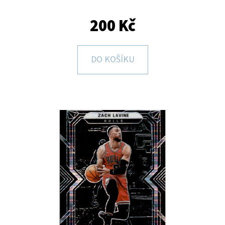
E
T
200 Kč
E
N
DO KOŠÍKU
A
J
Í
T
?
HLEDAT