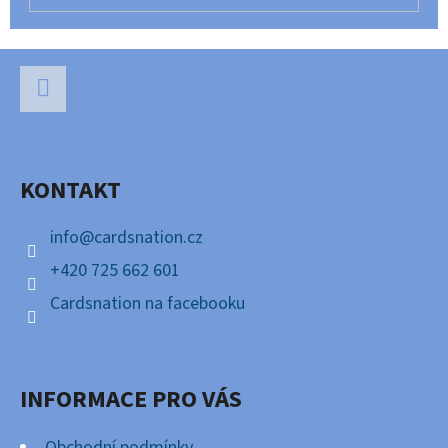
Z
Á
P
Facebook
A
KONTAKT
T
Í
info
@
cardsnation.cz
+420 725 662 601
Cardsnation na facebooku
INFORMACE PRO VÁS
Obchodní podmínky