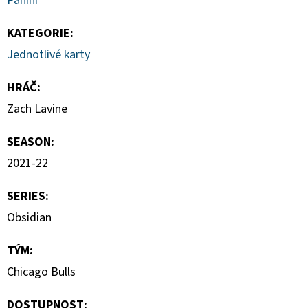
Panini
HAUNTED
HOOPS
PACK
KATEGORIE
:
29
Jednotlivé karty
Kč
HRÁČ
:
Zach Lavine
SEASON
:
2021-22
SERIES
:
Obsidian
TÝM
:
Chicago Bulls
DOSTUPNOST: