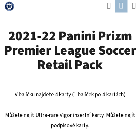
K
Hledat
Náku
Přejít
O
Zpět
Zpět
na
koší
Š
obsah
2021-22 Panini Prizm
Í
C
K
Premier League Soccer
O
P
Retail Pack
O
T
Ř
V balíčku najdete 4 karty (1 balíček po 4 kartách)
E
B
Můžete najít Ultra-rare Vigor insertní karty. Můžete najít
U
podpisové karty.
J