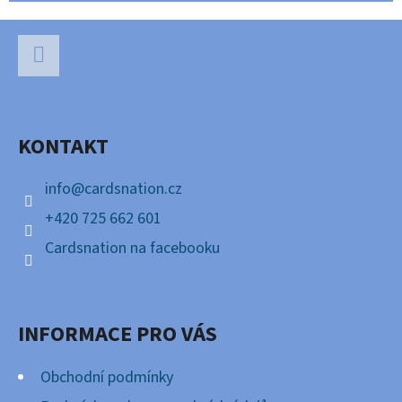
Z
Á
P
Facebook
A
KONTAKT
T
Í
info
@
cardsnation.cz
+420 725 662 601
Cardsnation na facebooku
INFORMACE PRO VÁS
Obchodní podmínky