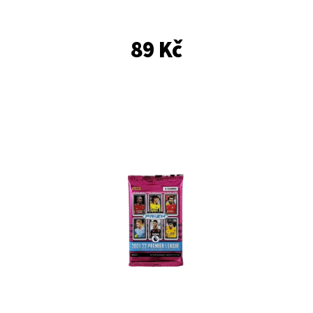
E
T
89 Kč
E
N
A
J
Í
T
?
HLEDAT