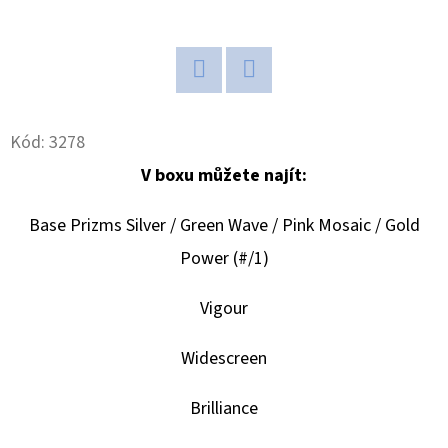
D
O
P
Twitter
Facebook
O
Kód:
3278
R
U
V boxu můžete najít:
Č
U
Base Prizms Silver / Green Wave / Pink Mosaic / Gold
J
Power (#/1)
E
M
Vigour
E
Widescreen
2024-
Brilliance
25
PANINI