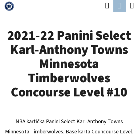
K
Hledat
Náku
Přejít
O
Zpět
Zpět
na
koší
Š
obsah
2021-22 Panini Select
Í
C
K
Karl-Anthony Towns
O
P
Minnesota
O
Timberwolves
T
Ř
Concourse Level #10
E
B
U
NBA kartička Panini Select
Karl-Anthony Towns
J
Minnesota Timberwolves
. Base karta Councourse Level.