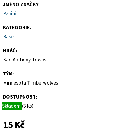
SPORTS
JMÉNO ZNAČKY
:
VINYL
FIGURE
Panini
LAKERS
-
LEBRON
KATEGORIE
:
JAMES
Base
9
CM
HRÁČ
:
389
Kč
Karl Anthony Towns
TÝM
:
Minnesota Timberwolves
DOSTUPNOST:
Skladem
(3 ks)
15 Kč