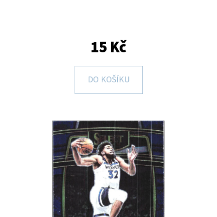
E
T
E
15 Kč
N
A
DO KOŠÍKU
J
Í
T
?
HLEDAT