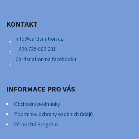
P
Facebook
A
KONTAKT
T
Í
info
@
cardsnation.cz
+420 725 662 601
Cardsnation na facebooku
INFORMACE PRO VÁS
Obchodní podmínky
Podmínky ochrany osobních údajů
Věrnostní Program