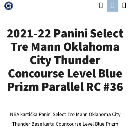
K
Hledat
Náku
Přejít
O
Zpět
Zpět
na
koší
Š
obsah
2021-22 Panini Select
Í
C
K
Tre Mann Oklahoma
O
P
City Thunder
O
Concourse Level Blue
T
Ř
Prizm Parallel RC #36
E
B
U
NBA kartička Panini Select
Tre Mann Oklahoma City
J
Thunder
Base karta Councourse Level Blue Prizm