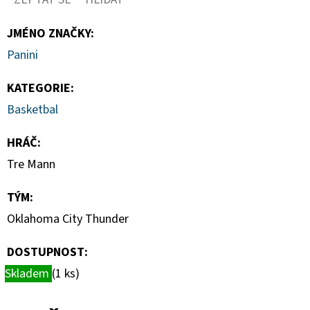
TOPLOADER
55PT
BALENÍ
JMÉNO ZNAČKY
:
(25KS)
Panini
139
Kč
KATEGORIE
:
Basketbal
HRÁČ
:
Tre Mann
TÝM
:
Oklahoma City Thunder
DOSTUPNOST:
Skladem
(1 ks)