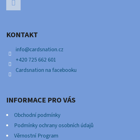
Á
P
Facebook
A
KONTAKT
T
Í
info
@
cardsnation.cz
+420 725 662 601
Cardsnation na facebooku
INFORMACE PRO VÁS
Obchodní podmínky
Podmínky ochrany osobních údajů
Věrnostní Program