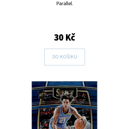
E
Parallel.
T
E
N
30 Kč
A
J
DO KOŠÍKU
Í
T
?
HLEDAT