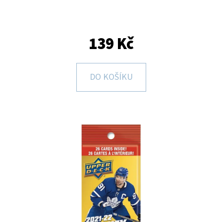
E
T
E
139 Kč
N
A
DO KOŠÍKU
J
Í
T
?
HLEDAT