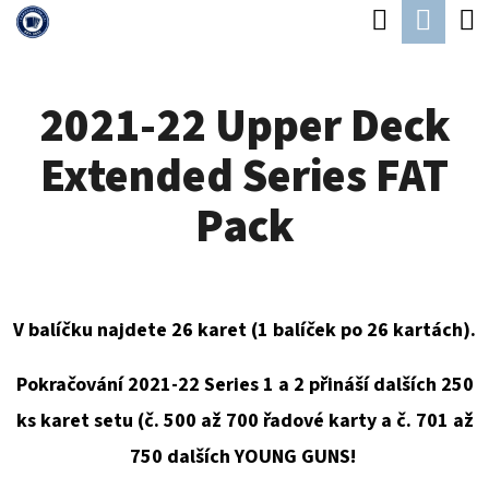
K
Hledat
Náku
Přejít
O
Zpět
Zpět
na
koší
Š
obsah
2021-22 Upper Deck
Í
C
K
Extended Series FAT
O
P
Pack
O
T
Ř
V balíčku najdete 26 karet (1 balíček po 26 kartách).
E
B
Pokračování 2021-22 Series 1 a 2 přináší dalších 250
U
ks karet setu (č. 500 až 700 řadové karty a č. 701 až
J
750 dalších
YOUNG GUNS
!