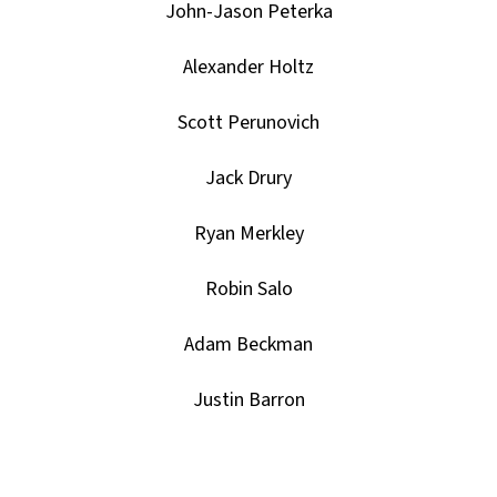
SPORTS
John-Jason Peterka
VINYL
FIGURE
LAKERS
Alexander Holtz
-
LEBRON
JAMES
Scott Perunovich
9
CM
Jack Drury
389
Kč
Ryan Merkley
Robin Salo
Adam Beckman
Justin Barron