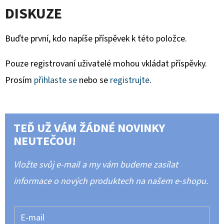
DISKUZE
Buďte první, kdo napíše příspěvek k této položce.
Pouze registrovaní uživatelé mohou vkládat příspěvky.
Prosím
přihlaste se
nebo se
registrujte
.
TEĎ UŽ VÁM ŽÁDNÉ NOVINKY
NEUTEČOU!
Vložte svůj e-mail a my vám budeme zasílat
informace o nových produktech na našem e-shopu.
E-mail