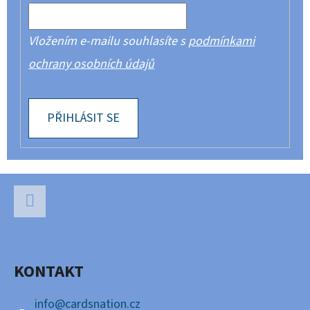
Vložením e-mailu souhlasíte s
podmínkami
ochrany osobních údajů
PŘIHLÁSIT SE
Z
Á
P
Facebook
A
KONTAKT
T
Í
info
@
cardsnation.cz