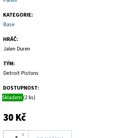
Panini
-
1
KS
KATEGORIE
:
7
Base
Kč
HRÁČ
:
Jalen Duren
TÝM
:
Detroit Pistons
DOSTUPNOST:
Skladem
(2 ks)
30 Kč