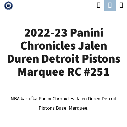
K
Hledat
Náku
Přejít
O
Zpět
Zpět
na
koší
Š
obsah
2022-23 Panini
Í
C
K
Chronicles Jalen
O
P
Duren Detroit Pistons
O
Marquee RC #251
T
Ř
E
NBA kartička Panini Chronicles
Jalen Duren Detroit
B
Pistons
B
ase Marquee.
U
J