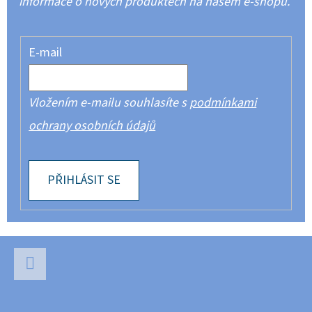
informace o nových produktech na našem e-shopu.
E-mail
Vložením e-mailu souhlasíte s
podmínkami
ochrany osobních údajů
PŘIHLÁSIT SE
Z
Á
P
Facebook