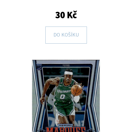
E
T
30 Kč
E
N
DO KOŠÍKU
A
J
Í
T
?
HLEDAT