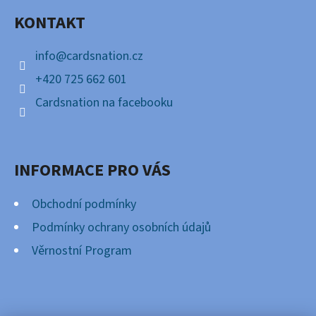
A
KONTAKT
T
Í
info
@
cardsnation.cz
+420 725 662 601
Cardsnation na facebooku
INFORMACE PRO VÁS
Obchodní podmínky
Podmínky ochrany osobních údajů
Věrnostní Program