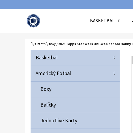
K
Přejít
O
Zpět
Zpět
na
BASKETBAL
Š
do
do
obsah
Í
obchodu
obchodu
C
K
Domů
/
Ostatní
/
boxy
/
2023 Topps Star Wars Obi-Wan Kenobi Hobby 
P
K
Přeskočit
Basketbal
A
O
kategorie
T
S
Americký Fotbal
E
T
G
Boxy
O
R
R
A
Balíčky
I
N
E
N
Jednotlivé Karty