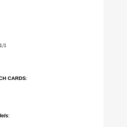
 1/1
CH CARDS
:
lels
: