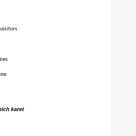
uisitors
Foes
ine:
ních karet