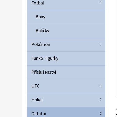
Í
Fotbal
P
A
Boxy
ULTIMATE GUARD MAGNETIC CARD CASE 35PT
N
55 Kč
Balíčky
E
L
Pokémon
Funko Figurky
Příslušenství
UFC
Hokej
Ostatní