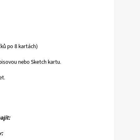
čků po 8 kartách)
isovou nebo Sketch kartu.
et.
jít:
y: