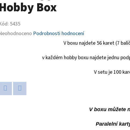
Hobby Box
Kód:
5435
Průměrné
Neohodnoceno
Podrobnosti hodnocení
hodnocení
V boxu najdete 56 karet (7 balí
produktu
v každém hobby boxu najdete jednu podp
je
0,0
V setu je 100 kar
z
5
Twitter
Facebook
hvězdiček.
V boxu můžete na
Paralelní kart