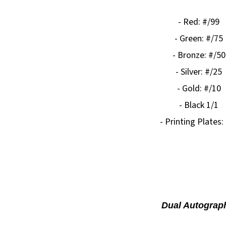
- Red: #/99
- Green: #/75
- Bronze: #/50
- Silver: #/25
- Gold: #/10
- Black 1/1
- Printing Plates:
Dual Autograp