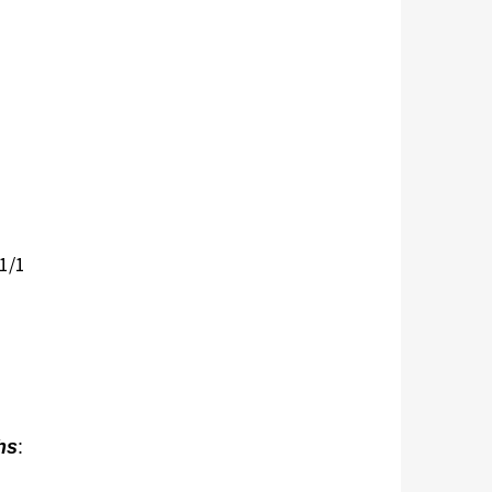
 1/1
hs
: