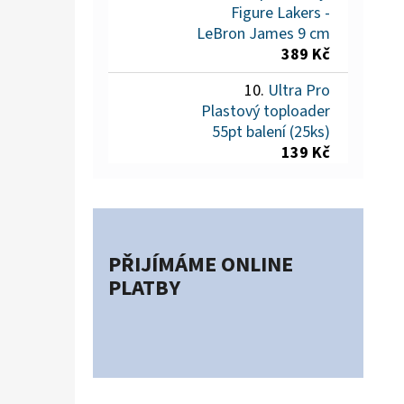
Figure Lakers -
LeBron James 9 cm
389 Kč
Ultra Pro
Plastový toploader
55pt balení (25ks)
139 Kč
PŘIJÍMÁME ONLINE
PLATBY