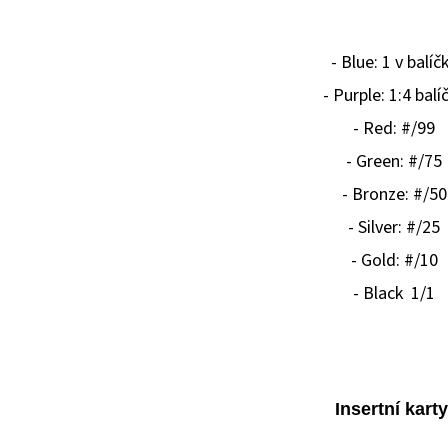
- Blue: 1 v balíč
- Purple: 1:4 balí
- Red: #/99
- Green: #/75
- Bronze: #/50
- Silver: #/25
- Gold: #/10
- Black 1/1
Insertní karty