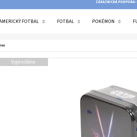
ZÁKAZNICKÁ PODPORA:
AMERICKÝ FOTBAL
FOTBAL
POKÉMON
F
O POTŘEBUJETE NAJÍT?
Box
Vyprodáno
HLEDAT
DOPORUČUJEME