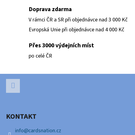
Y
Doprava zdarma
V
V rámci ČR a SR při objednávce nad 3 000 Kč
Ý
P
Evropská Unie při objednávce nad 4 000 Kč
I
S
Přes 3000 výdejních míst
U
po celé ČR
Z
Á
P
Facebook
A
KONTAKT
T
Í
info
@
cardsnation.cz