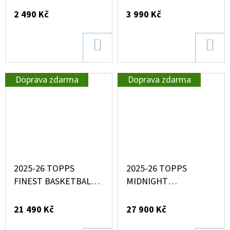
BOX
2 490 Kč
3 990 Kč
DO
DO
KOŠÍKU
KOŠ
Doprava zdarma
Doprava zdarma
2025-26 TOPPS
2025-26 TOPPS
FINEST BASKETBALL
MIDNIGHT
HOBBY BOX
BASKETBALL HOBBY
BOX
21 490 Kč
27 900 Kč