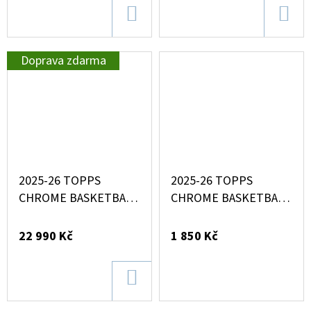
DO
DO
KOŠÍKU
KOŠ
Doprava zdarma
2025-26 TOPPS
2025-26 TOPPS
CHROME BASKETBALL
CHROME BASKETBALL
HOBBY BOX
BLASTER BOX
22 990 Kč
1 850 Kč
DO
KOŠÍKU