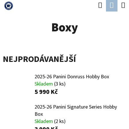
K
Hledat
Náku
Přejít
O
Zpět
Zpět
na
koší
Š
Boxy
obsah
Í
C
K
O
P
NEJPRODÁVANĚJŠÍ
O
T
2025-26 Panini Donruss Hobby Box
Ř
Skladem
(3 ks)
E
5 990 Kč
B
2025-26 Panini Signature Series Hobby
U
Box
J
Skladem
(2 ks)