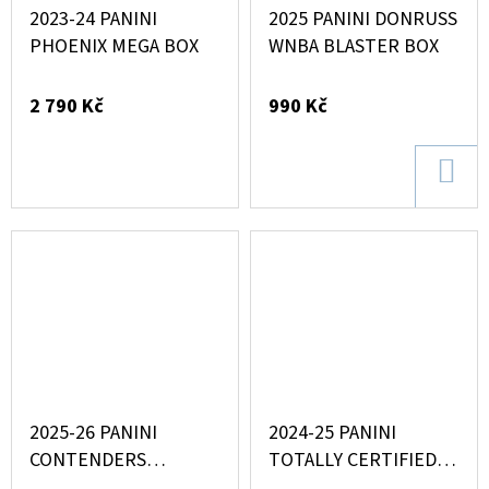
2023-24 PANINI
2025 PANINI DONRUSS
PHOENIX MEGA BOX
WNBA BLASTER BOX
2 790 Kč
990 Kč
DO
KOŠ
2025-26 PANINI
2024-25 PANINI
CONTENDERS
TOTALLY CERTIFIED
EUROLEAGUE HOBBY
FAT PACK BOX