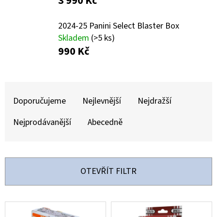
3 990 Kč
E
T
2024-25 Panini Select Blaster Box
E
Skladem
(>5 ks)
N
990 Kč
A
J
Ř
Í
A
Doporučujeme
Nejlevnější
Nejdražší
T
Z
Nejprodávanější
Abecedně
?
E
N
Í
OTEVŘÍT FILTR
P
HLEDAT
R
V