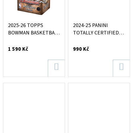
MAGNETICKÉ
HOLDERY
(1KS)
19
2025-26 TOPPS
2024-25 PANINI
Kč
BOWMAN BASKETBALL
TOTALLY CERTIFIED
BLASTER BOX
BLASTER BOX
1 590 Kč
990 Kč
DO
DO
KOŠÍKU
KOŠ