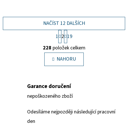
NAČÍST 12 DALŠÍCH
S
1
2
19
T
O
R
228
položek celkem
Á
V
N
L
NAHORU
K
O
Á
V
D
Á
A
N
Garance doručení
Í
C
Í
nepoškozeného zboží
P
R
Odesíláme nejpozději následující pracovní
V
den
K